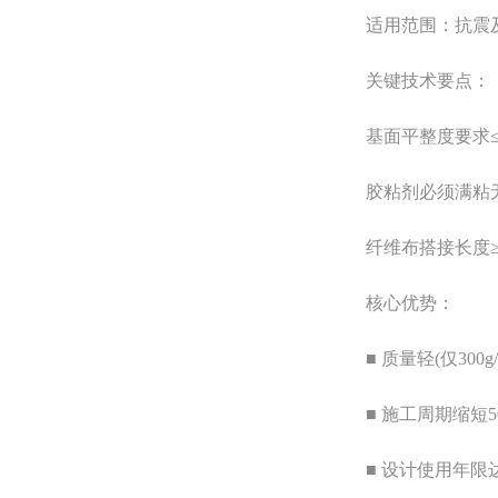
适用范围：抗震及
关键技术要点：
基面平整度要求≤3
胶粘剂必须满粘
纤维布搭接长度≥1
核心优势：
■ 质量轻(仅300g/m
■ 施工周期缩短5
■ 设计使用年限达