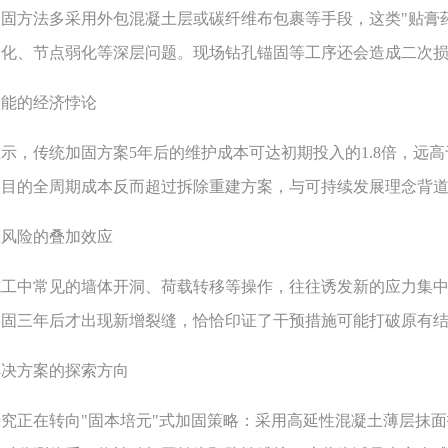
方法多采用外包混凝土层或碳纤维布包裹等手段，这类"贴膏药
化、节点弱化等深层问题。现场钻孔锚固等工序还会造成二次损
的经济悖论
传统加固方案5年后的维护成本可达初期投入的1.8倍，远高
项目的全周期成本反而超过拆除重建方案，与可持续发展理念背
险的叠加效应
中常见的墙体开洞、荷载转移等操作，往往诱发新的应力集中
加固三年后才出现新增裂缝，恰恰印证了干预措施可能打破原有
方案的探索方向
正在转向"固本培元"式加固策略：采用高延性混凝土薄层抹面