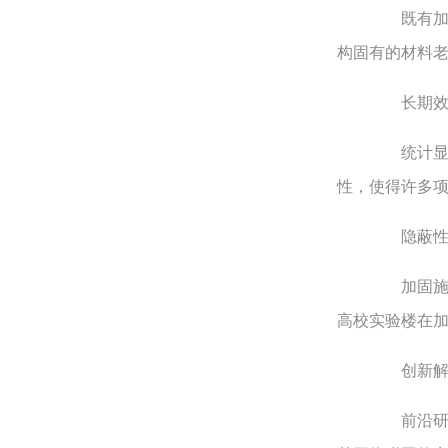
既有加固
构固有的材料老
长期效能
统计显示，
性，使得许多
隐蔽性风
加固施工
高校实验楼在
创新解决
前沿研究