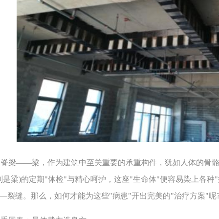
梁——梁，作为建筑中至关重要的承重构件，犹如人体的骨骼
别是梁)的定期"体检"与精心呵护，这座"生命体"便容易染上各
——裂缝。那么，如何才能为这些"病患"开出完美的"治疗方案"呢