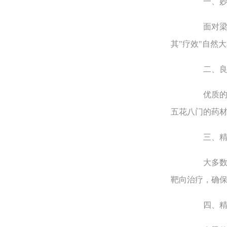
一、妙手
面对梁的
其"疗效"自然
二、良材
优质的"药
五花八门的药材
三、精准
大多数梁
靶向治疗，确保
四、精益