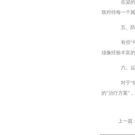
在梁的"康
致对待每一个
五、防微
有些"年迈
须像经验丰富的
六、运筹
对于"病情
的"治疗方案"
上一篇