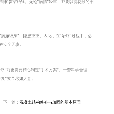
精神"贯穿始终。无论"病情"轻重，都要以绣花般的细
病痛缠身"，隐患重重。因此，在"治疗"过程中，必
过程安全无虞。
疗"前更需要精心制定"手术方案"。一套科学合理
康复"效果尽如人意。
下一篇：
混凝土结构修补与加固的基本原理