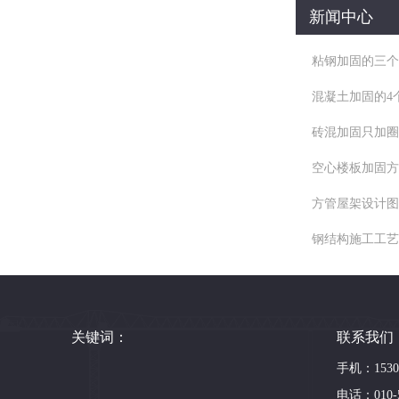
新闻中心
粘钢加固的三个
混凝土加固的4
砖混加固只加圈
空心楼板加固方
方管屋架设计图
钢结构施工工艺
关键词：
联系我们
手机：15300
电话：010-5