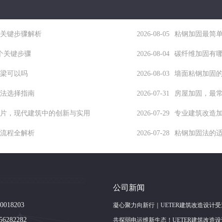
关键步骤解析
2026-08-05
粘钢加固最简
个关键步骤
2026-08-04
碳纤维加固有
梁可以吗
2026-08-03
墙面粘钢加固
法选择指南
2026-07-31
房屋加固，最
片，现代建筑中的创新与实用
2026-07-29
专业建筑改造
流程全解析
2026-07-28
粘钢加固法的
公司新闻
018203
凝心聚力向新行｜UETER建筑改造设计受
6282282
出席BRAC新春茶话会与大咖论道，共探
共探弱电运维新生态！UETER建筑改造设