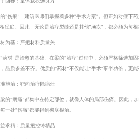
回春：量体裁衣选良方
"伤痕"，建筑医师们掌握着多种"手术方案"。但正如对症下药
大相径庭。因此，无论是治疗裂缝还是其他"顽疾"，都必须为每根梁
为基：严把材料质量关
材"是治愈的基础。在梁的"治疗"过程中，必须严格筛选加固
，品质参差不齐。优质的"药材"不仅能让"手术"事半功倍，更能
施治：靶向治疗除病灶
的"病痛"都集中在特定部位，就像人体的局部伤痛。因此，加固
每一处"伤痛"都能得到彻底根治。
求精：质量把控铸精品