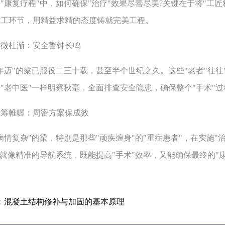
复疗程"中，如何确保"治疗"效果尽善尽美?关键在于将"工匠
施工环节，用精益求精的态度铸就完美工程。
杜渐：安全警钟长鸣
"的梁已服役二三十载，甚至半个世纪之久。这些"老者"往往"
"老中医"一样明察秋毫，全面排查安全隐患，确保整个"手术"
帷幄：周密方案保成效
复杂"的梁，特别是那些"顽疾缠身"的"重症患者"，在实施"治
，就像精准的导航系统，既能提高"手术"效率，又能确保最终的"
：
混凝土结构修补与加固的基本原理